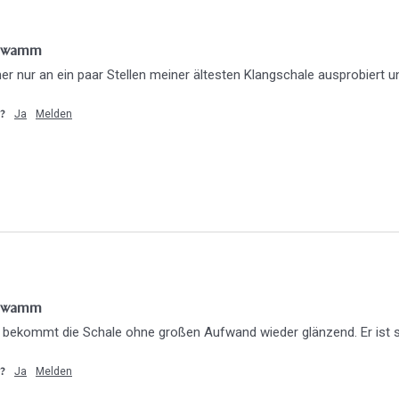
Schwamm
er nur an ein paar Stellen meiner ältesten Klangschale ausprobiert und
Ja
Melden
h?
Schwamm
an bekommt die Schale ohne großen Aufwand wieder glänzend. Er ist s
Ja
Melden
h?