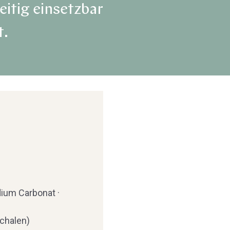
eitig einsetzbar
t.
dium Carbonat ·
chalen)