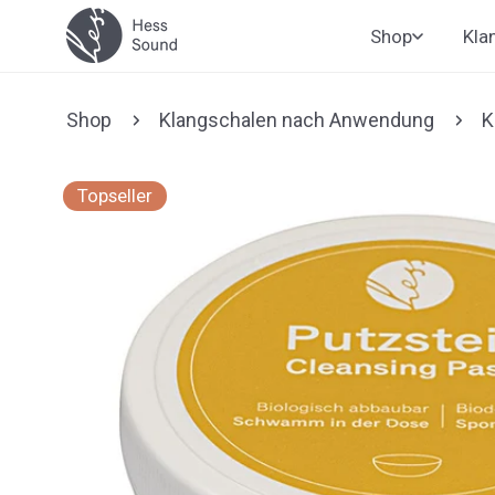
Zum
Shop
Kla
Inhalt
springen
Shop
Klangschalen nach Anwendung
K
Zu den
Topseller
Produktinformationen
springen