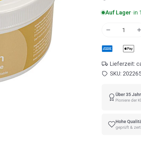
Auf Lager
·
in 
Menge für Pu
Lieferzeit: 
SKU:
20226
Über 35 Jahr
Pioniere der
Hohe Qualit
geprüft & zerti