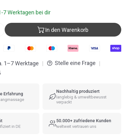
1-7 Werktagen bei dir
In den Warenkorb
tzstein, 350 g mit Schwamm verringern
Menge für Putzstein, 350 g mit Schwamm erhöhen
Stelle eine Frage
ca. 1–7 Werktage
|
|
5
Nachhaltig produziert
e Erfahrung
langlebig & umweltbewusst
 Klangmassage
verpackt
ät
50.000+ zufriedene Kunden
fiziert in DE
weltweit vertrauen uns