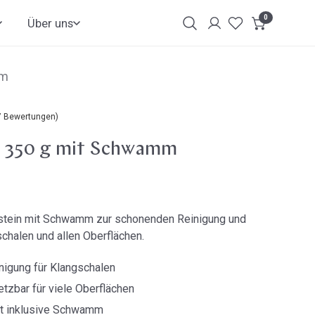
0
Artikel
Über uns
Login
Kundenkonto
mm
7 Bewertungen)
, 350 g mit Schwamm
zstein mit Schwamm zur schonenden Reinigung und
chalen und allen Oberflächen.
igung für Klangschalen
etzbar für viele Oberflächen
et inklusive Schwamm