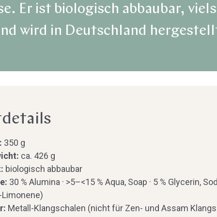
. Er ist biologisch abbaubar, viels
nd wird in Deutschland hergestell
details
:
350 g
icht:
ca. 426 g
:
biologisch abbaubar
e:
30 % Alumina · >5–<15 % Aqua, Soap · 5 % Glycerin, So
D-Limonene)
r:
Metall-Klangschalen (nicht für Zen- und Assam Klangs