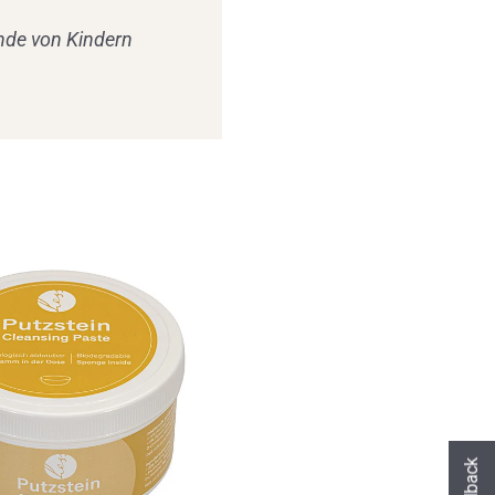
ände von Kindern
Hast du heute gefunden, was du gesuch
hast?