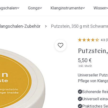
ngschalen
Gongs
Klanginstrumente
Wissen
langschalen-Zubehör
Putzstein, 350 g mit Schwa
4.3
(
Putzstein
Regulärer
5,50 €
inkl. MwSt.
Preis
Universeller Put
Pflege von Klangs
Schonende Rein
Universell eins
Praktisches S