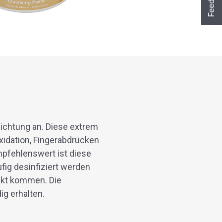
Feedback
Ja sofort
Ja mit Umwegen
Nein
Weiter
Klangschalen
Handy
Computer
Gongs
Tablet
Zubehör
Wissen oder Ratgeber
Sonstiges
ichtung an. Diese extrem
xidation, Fingerabdrücken
pfehlenswert ist diese
fig desinfiziert werden
akt kommen. Die
g erhalten.