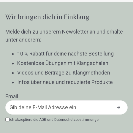
Klangschalen
Handy
Computer
Gongs
Tablet
Zube
Wissen oder Ratgeber
Sonstig
Wir bringen dich in Einklang
Melde dich zu unserem Newsletter an und erhalte
unter anderem:
10 % Rabatt für deine nächste Bestellung
Kostenlose Übungen mit Klangschalen
Videos und Beiträge zu Klangmethoden
Infos über neue und reduzierte Produkte
Email
Ich akzeptiere die
AGB
und
Datenschutzbestimmungen