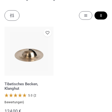
Tibetisches
Becken,
Klanghut
Tibetisches Becken,
Klanghut
5.0
(2
Bewertungen)
Regulärer
124,00 €