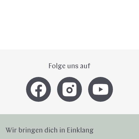
Klangschalen
Handy
Computer
Gongs
Tablet
Zube
Wissen oder Ratgeber
Sonstig
Folge uns auf
Wir bringen dich in Einklang