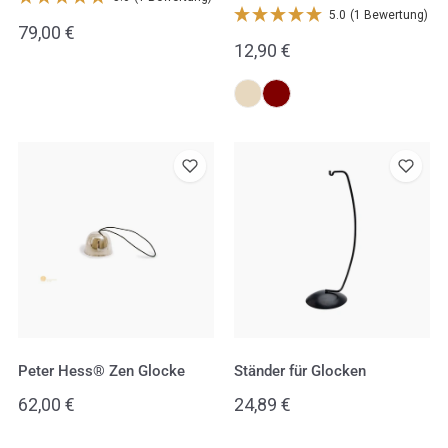
5.0
(1 Bewertung)
Regulärer
79,00 €
Regulärer
12,90 €
Preis
Preis
Peter
Ständer
Hess®
für
Zen
Glocken
Glocke
Peter Hess® Zen Glocke
Ständer für Glocken
Regulärer
62,00 €
Regulärer
24,89 €
Preis
Preis