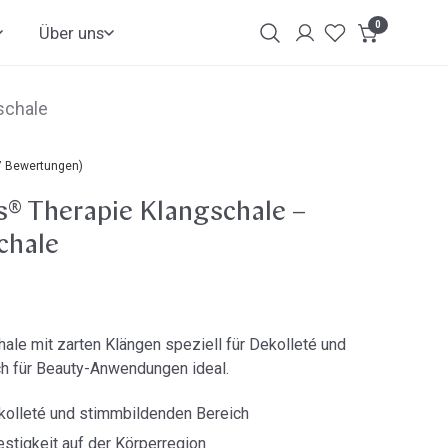
0
Artikel
Über uns
Login
Kundenkonto
schale
7 Bewertungen)
s® Therapie Klangschale –
chale
ale mit zarten Klängen speziell für Dekolleté und
ch für Beauty-Anwendungen ideal.
ekolleté und stimmbildenden Bereich
stigkeit auf der Körperregion