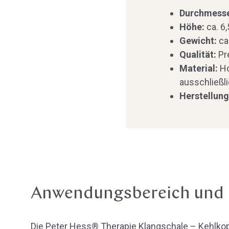
Durchmess
Höhe:
ca. 6
Gewicht:
ca
Qualität:
Pr
Material:
Ho
ausschließli
Herstellun
Anwendungsbereich und
Die Peter Hess® Therapie Klangschale – Kehlkop