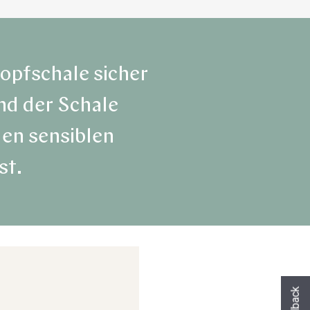
opfschale sicher
nd der Schale
den sensiblen
st.
Hast du heute gefunden, was du gesuch
hast?