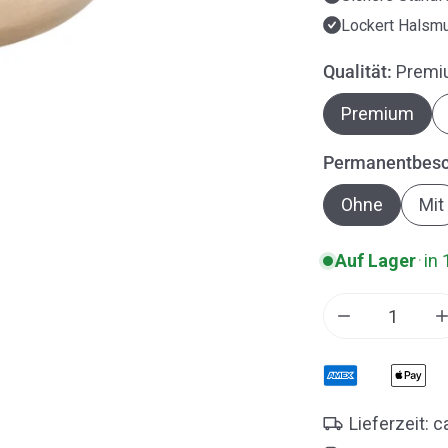
Lockert Halsmu
Qualität:
Premi
Premium
Permanentbesc
Ohne
Mit
Auf Lager
·
in 
Menge für Pe
Lieferzeit: 