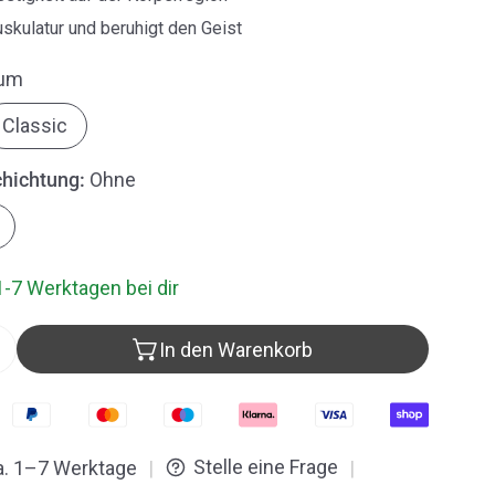
skulatur und beruhigt den Geist
um
Classic
hichtung:
Ohne
1-7 Werktagen bei dir
In den Warenkorb
ter Hess® Therapie Klangschale – Kehlkopfschale verri
Menge für Peter Hess® Therapie Klangschale – Kehlkop
Stelle eine Frage
ca. 1–7 Werktage
|
|