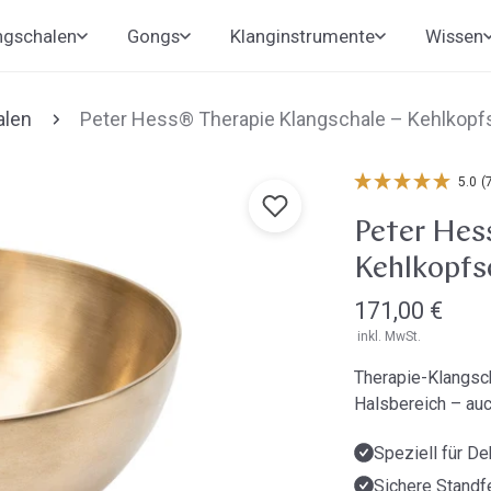
ngschalen
Gongs
Klanginstrumente
Wissen
alen
Peter Hess® Therapie Klangschale – Kehlkopf
5.0
(
Peter Hes
Kehlkopfs
Regulärer
171,00 €
inkl. MwSt.
Preis
Therapie-Klangsch
Halsbereich – au
Speziell für D
Sichere Standfe