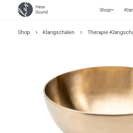
Zum
Shop
Kla
Inhalt
springen
Shop
Klangschalen
Therapie-Klangsch
Zu den
Produktinformationen
springen