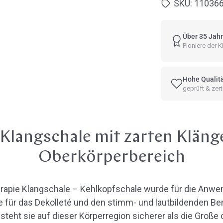
SKU:
11036
Über 35 Jahr
Pioniere der
Hohe Qualit
geprüft & zerti
Klangschale mit zarten Kläng
Oberkörperbereich
rapie Klangschale – Kehlkopfschale wurde für die Anwe
 für das Dekolleté und den stimm- und lautbildenden Bere
eht sie auf dieser Körperregion sicherer als die Große 