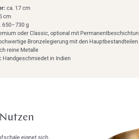
er:
ca. 17 cm
,5 cm
. 650–730 g
emium oder Classic, optional mit Permanentbeschichtu
chwertige Bronzelegierung mit den Hauptbestandteilen 
ch reine Metalle
g:
Handgeschmiedet in Indien
 Nutzen
fschale eignet sich