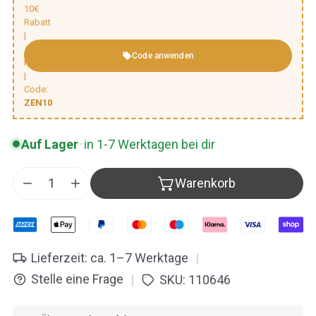
10€
Rabatt
|
Automatischer
Code anwenden
Rabatt
|
Code:
ZEN10
Auf Lager
·
in 1-7 Werktagen bei dir
Warenkorb
Menge für Peter Hess® Zen Klangschale – Meditati
Menge für Peter Hess® Zen Klangschale –
Lieferzeit: ca. 1–7 Werktage
|
Stelle eine Frage
SKU:
110646
|