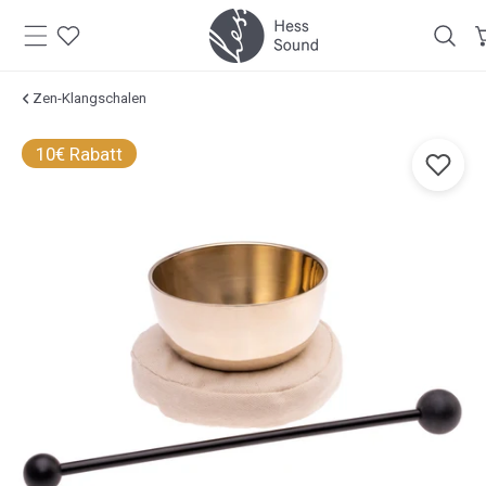
Zum
Inhalt
springen
Zen-Klangschalen
Zu den
10€ Rabatt
oduktinformationen
springen