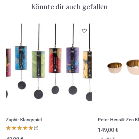
Könnte dir auch gefallen
Zaphir
Peter
Klangspiel
Hess®
Zen
Klangschalen
Set
Zaphir Klangspiel
Peter Hess® Zen Kl
(2)
Regulärer
149,00 €
Preis
inkl. MwSt.