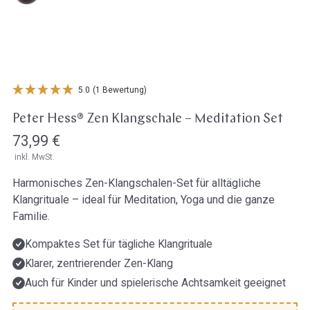
Öffne Medien in der Galerieansicht
5.0
(1 Bewertung)
Peter Hess® Zen Klangschale – Meditation Set
Regulärer
73,99 €
inkl. MwSt.
Preis
Harmonisches Zen-Klangschalen-Set für alltägliche
Klangrituale – ideal für Meditation, Yoga und die ganze
Familie.
Kompaktes Set für tägliche Klangrituale
Klarer, zentrierender Zen-Klang
Auch für Kinder und spielerische Achtsamkeit geeignet