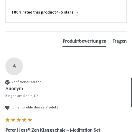
100% rated this product 4-5 stars
Produktbewertungen
Fragen
A
Hast du heute gefunden, was du 
Verifizierter Käufer
hast?
Anonym
Ja sofort
Ja mit Umwegen
Bingen am Rhein, DE
Ich empfehle dieses Produkt
Weiter
Klangschalen
Handy
Computer
Gongs
Tablet
Zube
Wissen oder Ratgeber
Sonstig
Peter Hess® Zen Klangschale – Meditation Set