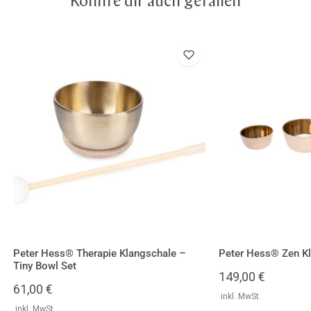
Könnte dir auch gefallen
Peter
Peter
Hess®
Hess®
Therapie
Zen
Klangschale
Klangschalen
–
Set
Tiny
Bowl
Set
Peter Hess® Therapie Klangschale –
Peter Hess® Zen Kl
Tiny Bowl Set
Regulärer
149,00 €
Regulärer
61,00 €
Preis
inkl. MwSt.
Preis
inkl. MwSt.