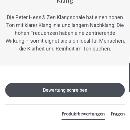
Klang
Die Peter Hess® Zen Klangschale hat einen hohen
Ton mit klarer Klanglinie und langem Nachklang. Die
hohen Frequenzen haben eine zentrierende
Wirkung – somit eignet sie sich ideal für Menschen,
die Klarheit und Reinheit im Ton suchen.
Hast du heute gefunden, was du 
hast?
Ja sofort
Ja mit Umwegen
New content loaded
Bewertung schreiben
Weiter
Klangschalen
Handy
Computer
Gongs
Tablet
Zube
Wissen oder Ratgeber
Sonstig
Produktbewertungen
Fragen