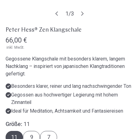
Öffne Medien in der Galerieansicht
1
/
3
von
Peter Hess® Zen Klangschale
Regulärer
66,00 €
inkl. MwSt.
Preis
Gegossene Klangschale mit besonders klarem, langem
Nachklang – inspiriert von japanischen Klangtraditionen
gefertigt.
Besonders klarer, reiner und lang nachschwingender Ton
Gegossen aus hochwertiger Legierung mit hohem
Zinnanteil
Ideal für Meditation, Achtsamkeit und Fantasiereisen
Größe:
11
11
9
7