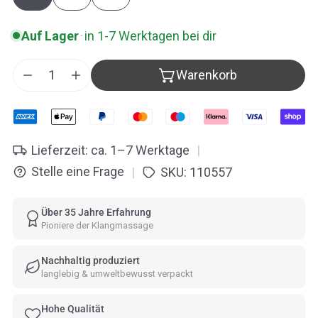
Auf Lager
·
in 1-7 Werktagen bei dir
Warenkorb
Menge für Peter Hess® Zen Klangschale verringer
Menge für Peter Hess® Zen Klangschale 
Lieferzeit: ca. 1–7 Werktage
|
Stelle eine Frage
SKU:
110557
|
Über 35 Jahre Erfahrung
Pioniere der Klangmassage
Nachhaltig produziert
langlebig & umweltbewusst verpackt
Hohe Qualität