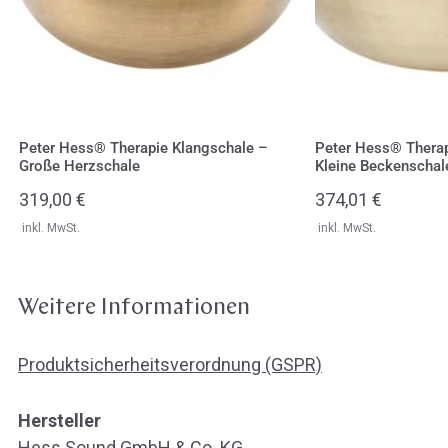
Herzschale
Beckenschale
Peter Hess® Therapie Klangschale –
Peter Hess® Therap
Große Herzschale
Kleine Beckenschal
Regulärer
319,00 €
Regulärer
374,01 €
Preis
Preis
inkl. MwSt.
inkl. MwSt.
Weitere Informationen
Produktsicherheitsverordnung (GSPR)
Hersteller
Hess Sound GmbH & Co. KG