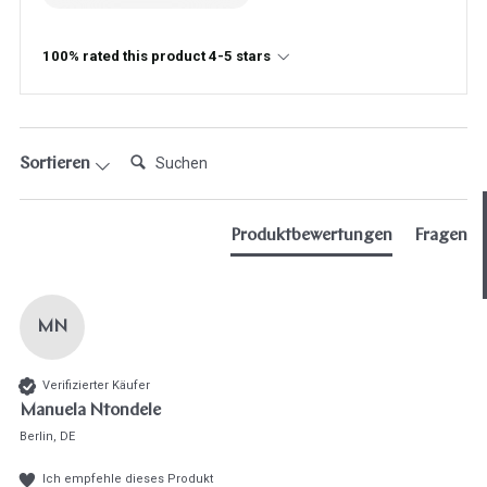
100% rated this product 4-5 stars
Suchen:
Sortieren
Hast du heute gefunden, was du 
hast?
Produktbewertungen
Fragen
Ja sofort
Ja mit Umwegen
Weiter
MN
Klangschalen
Handy
Computer
Gongs
Tablet
Zube
Wissen oder Ratgeber
Sonstig
Verifizierter Käufer
Manuela Ntondele
Berlin, DE
Ich empfehle dieses Produkt