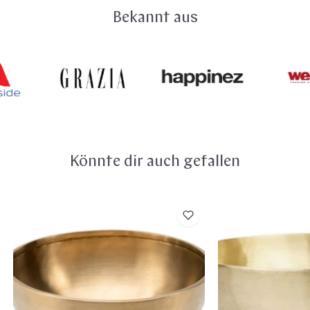
Klangschale kommen. Vor allem Menschen, die beruflich
Warenkorb sowie auf der Bestellseite angezeigt. Du
Bekannt aus
in Krankenhäusern, Pflegeheimen oder im Wellness- und
kannst gekaufte Ware innerhalb von 14 Tagen ohne
Spa-Bereich mit Klangschalen arbeiten, profitieren von
Angabe von Gründen zurückgeben. Hier findest du alle
der Permanentbeschichtung. Sie macht die Klangschale
Details zu deinem
Widerrufsrecht
.
besonders pflegeleicht.
Könnte dir auch gefallen
Peter
Peter
Hess®
Hess®
Therapie
Therapie
Klangschale
Klangschale
–
–
Große
Kleine