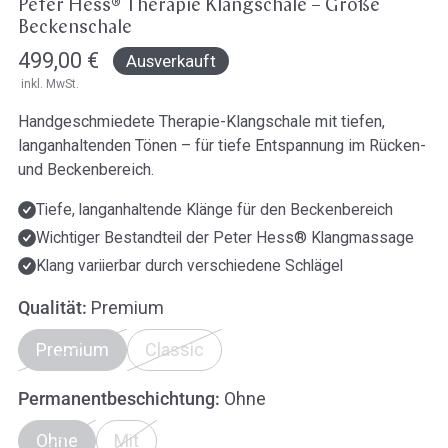
Peter Hess® Therapie Klangschale – Große
Beckenschale
Regulärer
499,00 €
Ausverkauft
inkl. MwSt.
Preis
Handgeschmiedete Therapie-Klangschale mit tiefen,
langanhaltenden Tönen – für tiefe Entspannung im Rücken-
und Beckenbereich.
Tiefe, langanhaltende Klänge für den Beckenbereich
Wichtiger Bestandteil der Peter Hess® Klangmassage
Klang variierbar durch verschiedene Schlägel
Qualität:
Premium
Premium
Classic
Permanentbeschichtung:
Ohne
Ohne
Mit