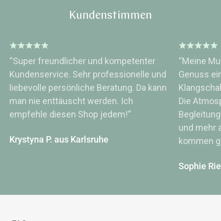
Kundenstimmen
“Super freundlicher und kompetenter
“Meine Mut
Kundenservice. Sehr professionelle und
Genuss ei
liebevolle persönliche Beratung. Da kann
Klangsch
man nie enttäuscht werden. Ich
Die Atmos
empfehle diesen Shop jedem!“
Begleitung
und mehr a
Krystyna P. aus Karlsruhe
kommen ge
Sophie Ri