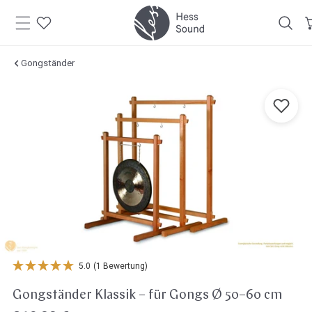
Zum
Inhalt
springen
Gongständer
Zu den
oduktinformationen
springen
Öffne Medien in der Galerieansicht
5.0
(1 Bewertung)
Gongständer Klassik – für Gongs Ø 50–60 cm