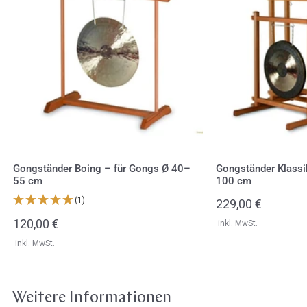
–
–
für
für
Gongs
Gongs
Ø
bis
40–
Ø
55
100
cm
cm
Gongständer Boing – für Gongs Ø 40–
Gongständer Klassi
55 cm
100 cm
(1)
Regulärer
229,00 €
Preis
Regulärer
120,00 €
inkl. MwSt.
Preis
inkl. MwSt.
Weitere Informationen