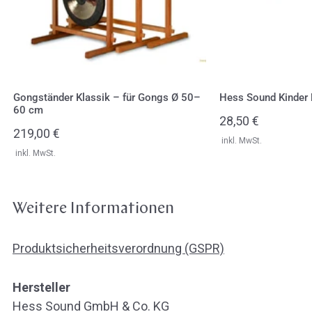
50–
60
cm
Gongständer Klassik – für Gongs Ø 50–
Hess Sound Kinder 
60 cm
Regulärer
28,50 €
Regulärer
219,00 €
Preis
inkl. MwSt.
Preis
inkl. MwSt.
Weitere Informationen
Produktsicherheitsverordnung (GSPR)
Hersteller
Hess Sound GmbH & Co. KG