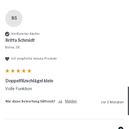
BS
Verifizierter Käufer
Britta Schmidt
Borna, DE
Ich empfehle dieses Produkt
Doppelfilzschlägel klein
Hast du heute gefunden, was du 
Volle Funktion
hast?
Ja
Melden
War diese Bewertung hilfreich?
vor 3 Monaten
Ja sofort
Ja mit Umwegen
Weiter
Klangschalen
Handy
Computer
Gongs
Tablet
Zube