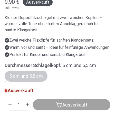
Regulärer
9,90 €
Ausverkauft
inkl. MwSt.
Preis
Kleiner Doppelfilzschlägel mit zwei weichen Köpfen –
warme, volle Töne ohne hartes Anschlaggeräusch für
sanfte Klangarbeit.
Zwei weiche Filzköpfe für sanften Klangeinsatz
Warm, voll und sanft – ideal für feinfühlige Anwendungen
Perfekt für Kinder und sensible Klangarbeit
Durchmesser Schlägelkopf:
5 cm und 5,5 cm
5 cm und 5,5 cm
Ausverkauft
Ausverkauft
Menge für Doppelfilzschlägel klein verringern
Menge für Doppelfilzschlägel klein erhöhe