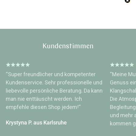
Wissen oder Ratgeber
Sonstig
Kundenstimmen
“Super freundlicher und kompetenter
“Meine Mut
Kundenservice. Sehr professionelle und
Genuss ei
liebevolle persönliche Beratung. Da kann
Klangsch
man nie enttäuscht werden. Ich
Die Atmos
empfehle diesen Shop jedem!“
Begleitung
und mehr a
Krystyna P. aus Karlsruhe
kommen ge