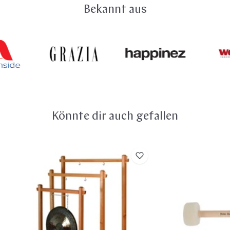
Warenkorb sowie auf der Bestellseite angezeigt. Du
Bekannt aus
Mallet anschließend gut trocknen. Am besten an der Luft
kannst gekaufte Ware innerhalb von 14 Tagen ohne
– zum Beispiel auf der Fensterbank oder in der Sonne.
Angabe von Gründen zurückgeben. Hier findest du alle
Vermeide jedoch unbedingt heißes Föhnen. So bleibt
Details zu deinem
Widerrufsrecht
.
dein Mallet lange weich, formstabil und klangvoll.
Könnte dir auch gefallen
Gongständer
Hess
Klassik
Sound
–
Kinder
für
Doppelfilzschläg
Gongs
Ø