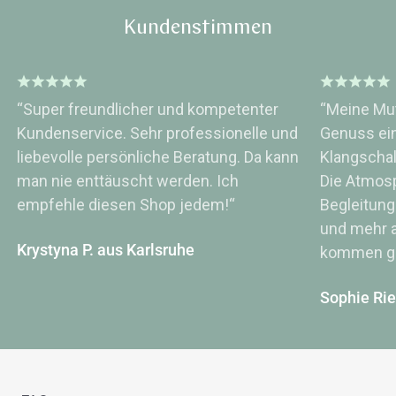
Kundenstimmen
“Super freundlicher und kompetenter
“Meine Mut
Kundenservice. Sehr professionelle und
Genuss ei
liebevolle persönliche Beratung. Da kann
Klangsch
man nie enttäuscht werden. Ich
Die Atmos
empfehle diesen Shop jedem!“
Begleitung
und mehr a
Krystyna P. aus Karlsruhe
kommen ge
Sophie Ri