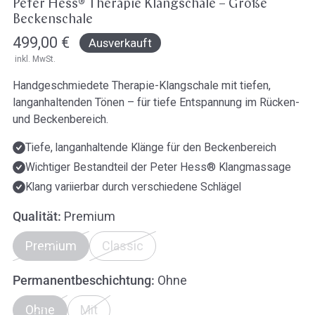
Peter Hess® Therapie Klangschale – Große
Beckenschale
Regulärer
499,00 €
Ausverkauft
inkl. MwSt.
Preis
Handgeschmiedete Therapie-Klangschale mit tiefen,
langanhaltenden Tönen – für tiefe Entspannung im Rücken-
und Beckenbereich.
Tiefe, langanhaltende Klänge für den Beckenbereich
Wichtiger Bestandteil der Peter Hess® Klangmassage
Klang variierbar durch verschiedene Schlägel
Qualität:
Premium
Premium
Classic
Permanentbeschichtung:
Ohne
Ohne
Mit