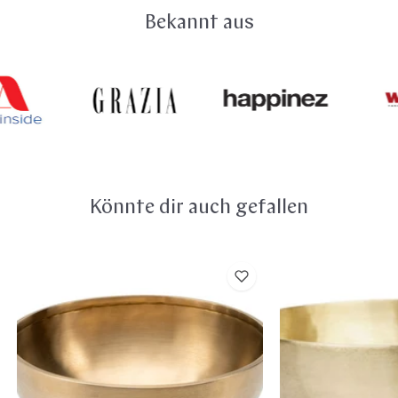
Klangschale kommen. Vor allem Menschen, die beruflich
Warenkorb sowie auf der Bestellseite angezeigt. Du
Bekannt aus
in Krankenhäusern, Pflegeheimen oder im Wellness- und
kannst gekaufte Ware innerhalb von 14 Tagen ohne
Spa-Bereich mit Klangschalen arbeiten, profitieren von
Angabe von Gründen zurückgeben. Hier findest du alle
der Permanentbeschichtung. Sie macht die Klangschale
Details zu deinem
Widerrufsrecht
.
besonders pflegeleicht.
Könnte dir auch gefallen
Peter
Peter
Hess®
Hess®
Therapie
Therapie
Klangschale
Klangschale
–
–
Große
Kleine