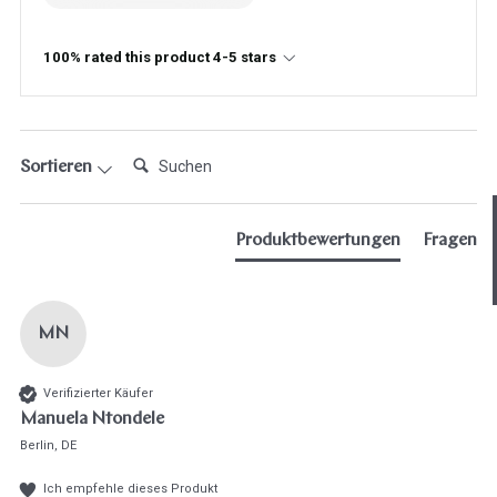
100% rated this product 4-5 stars
Suchen:
Sortieren
Hast du heute gefunden, was du 
hast?
Produktbewertungen
Fragen
Ja sofort
Ja mit Umwegen
Weiter
MN
Klangschalen
Handy
Computer
Gongs
Tablet
Zube
Wissen oder Ratgeber
Sonstig
Verifizierter Käufer
Manuela Ntondele
Berlin, DE
Ich empfehle dieses Produkt