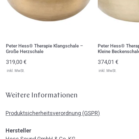
Herzschale
Beckenschale
Peter Hess® Therapie Klangschale –
Peter Hess® Therap
Große Herzschale
Kleine Beckenschal
Regulärer
319,00 €
Regulärer
374,01 €
Preis
Preis
inkl. MwSt.
inkl. MwSt.
Weitere Informationen
Produktsicherheitsverordnung (GSPR)
Hersteller
Hess Sound GmbH & Co. KG