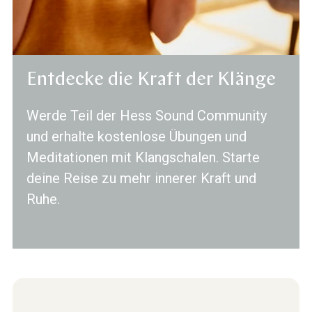
Entdecke die Kraft der Klänge
Werde Teil der Hess Sound Community
und erhalte kostenlose Übungen und
Meditationen mit Klangschalen. Starte
deine Reise zu mehr innerer Kraft und
Ruhe.