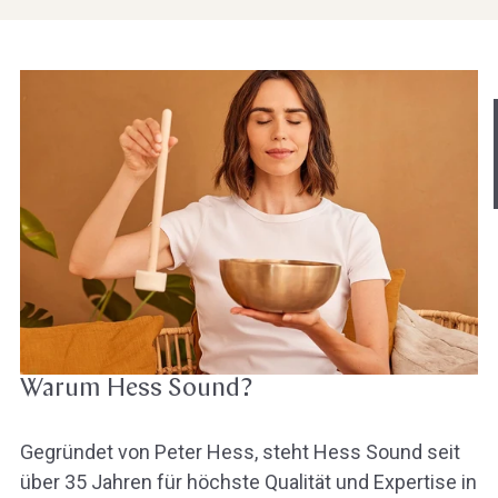
Hast du heute gefunden, was du 
hast?
Ja sofort
Ja mit Umwegen
Weiter
Klangschalen
Handy
Computer
Gongs
Tablet
Zube
Wissen oder Ratgeber
Sonstig
Warum Hess Sound?
Gegründet von Peter Hess, steht Hess Sound seit
über 35 Jahren für höchste Qualität und Expertise in