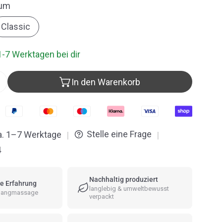
um
Classic
1-7 Werktagen bei dir
In den Warenkorb
ter Hess® Klangmassage Set S verringern
Menge für Peter Hess® Klangmassage Set S erhöhen
Stelle eine Frage
ca. 1–7 Werktage
|
|
4
Nachhaltig produziert
e Erfahrung
langlebig & umweltbewusst
 Klangmassage
verpackt