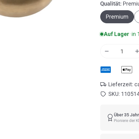
Qualität:
Premi
Premium
Auf Lager
·
in 
Menge für Pe
Lieferzeit: 
SKU:
11051
Über 35 Jahr
Pioniere der