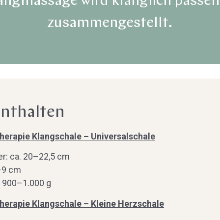
angmassage wird klanglich passend
zusammengestellt.
enthalten
herapie Klangschale – Universalschale
r: ca. 20–22,5 cm
–9 cm
. 900–1.000 g
herapie Klangschale – Kleine Herzschale