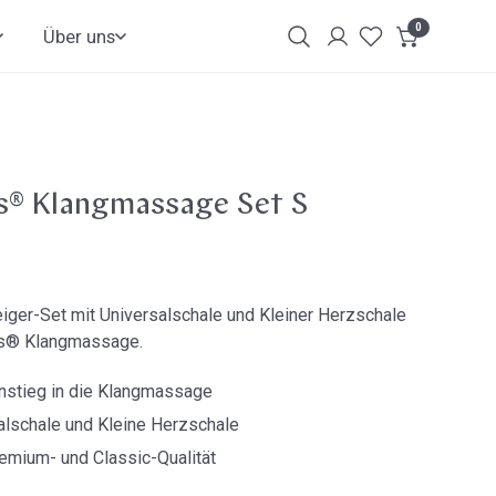
0
Artikel
Über uns
Login
Kundenkonto
s® Klangmassage Set S
ger-Set mit Universalschale und Kleiner Herzschale
ss® Klangmassage.
instieg in die Klangmassage
salschale und Kleine Herzschale
remium- und Classic-Qualität