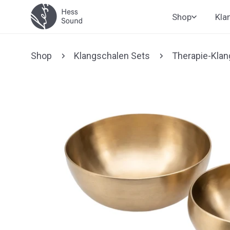
Zum
Shop
Kla
Inhalt
springen
Shop
Klangschalen Sets
Therapie-Klan
Zu den
Produktinformationen
springen