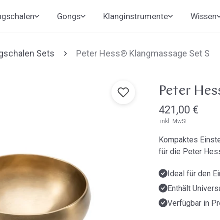
ngschalen
Gongs
Klanginstrumente
Wissen
gschalen Sets
Peter Hess® Klangmassage Set S
Peter Hes
Regulärer
421,00 €
inkl. MwSt.
Preis
Kompaktes Einstei
für die Peter He
Ideal für den E
Enthält Univer
Verfügbar in P