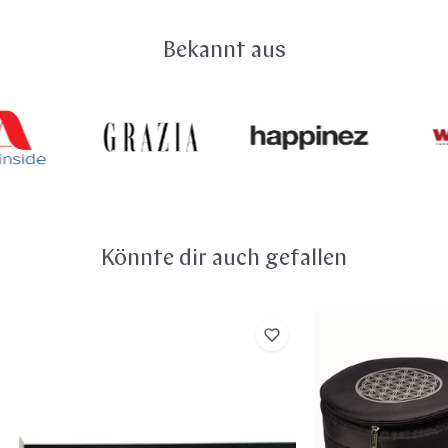
Versandkosten deiner Bestellung werden dir auch im
Warenkorb sowie auf der Bestellseite angezeigt. Du
Bekannt aus
kannst gekaufte Ware innerhalb von 14 Tagen ohne
Angabe von Gründen zurückgeben. Hier findest du alle
Details zu deinem
Widerrufsrecht
.
Könnte dir auch gefallen
Hess
Klangschalenta
Sound
"Blume
Hartfilzkopfschlägel
des
klein
Lebens"
(Polyester)