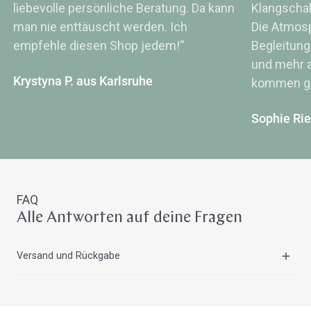
liebevolle persönliche Beratung. Da kann
Klangsch
man nie enttäuscht werden. Ich
Die Atmos
empfehle diesen Shop jedem!“
Begleitung
und mehr a
Krystyna P. aus Karlsruhe
kommen ge
Sophie Ri
FAQ
Alle Antworten auf deine Fragen
Versand und Rückgabe
Auf der Seite
Versand und Lieferung
erhältst du alle
Informationen zu unseren Versandkosten. Die