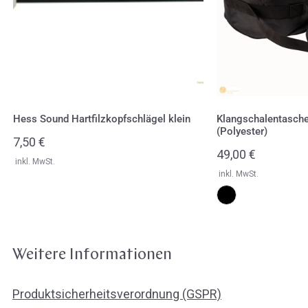
Hess Sound Hartfilzkopfschlägel klein
Klangschalentasche
(Polyester)
Regulärer
7,50 €
Regulärer
49,00 €
Preis
inkl. MwSt.
Preis
inkl. MwSt.
Weitere Informationen
Produktsicherheitsverordnung (GSPR)