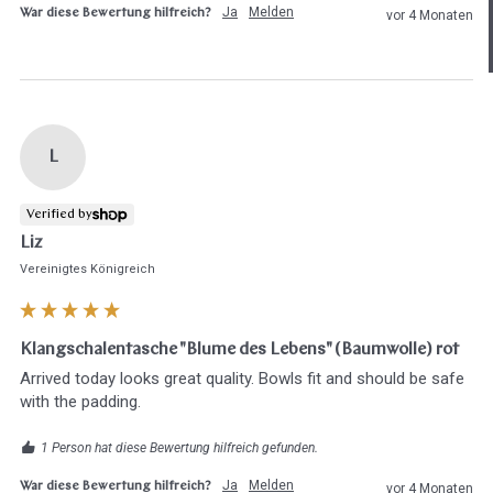
Ja
Melden
War diese Bewertung hilfreich?
vor 4 Monaten
Ja sofort
Ja mit Umwegen
Weiter
Klangschalen
Handy
Computer
Gongs
Tablet
Zube
Wissen oder Ratgeber
Sonstig
L
Verified by
Liz
Vereinigtes Königreich
Klangschalentasche "Blume des Lebens" (Baumwolle) rot
Arrived today looks great quality. Bowls fit and should be safe 
with the padding.
1 Person hat diese Bewertung hilfreich gefunden.
Ja
Melden
War diese Bewertung hilfreich?
vor 4 Monaten