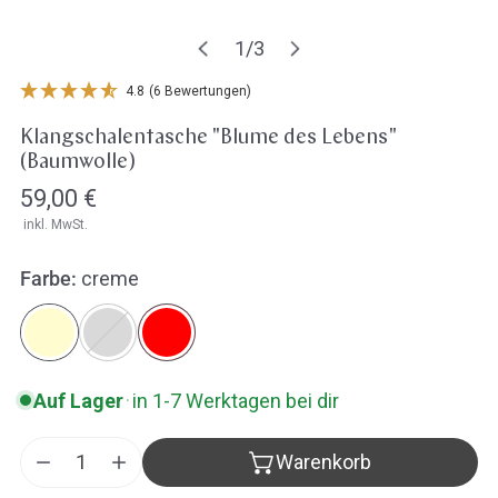
Öffne Medien in der Galerieansicht
1
/
3
von
4.8
(6 Bewertungen)
Klangschalentasche "Blume des Lebens"
(Baumwolle)
Regulärer
59,00 €
inkl. MwSt.
Preis
Farbe:
creme
Auf Lager
·
in 1-7 Werktagen bei dir
Warenkorb
Menge für Klangschalentasche &quot;Blume des Le
Menge für Klangschalentasche &quot;Blum