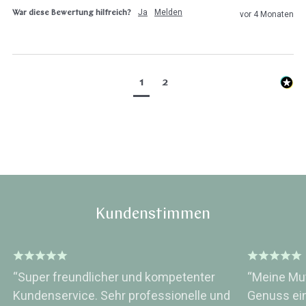
Ja
Melden
War diese Bewertung hilfreich?
vor 4 Monaten
1
2
Kundenstimmen
“Super freundlicher und kompetenter
“Meine Mut
Kundenservice. Sehr professionelle und
Genuss ei