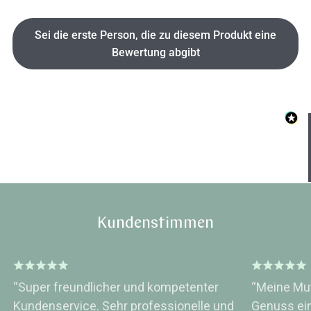
Sei die erste Person, die zu diesem Produkt eine
Bewertung abgibt
Hast du heute gefunden, was du 
hast?
Ja sofort
Ja mit Umwegen
Weiter
Klangschalen
Handy
Computer
Gongs
Tablet
Zube
Kundenstimmen
Wissen oder Ratgeber
Sonstig
“Super freundlicher und kompetenter
“Meine Mut
Kundenservice. Sehr professionelle und
Genuss ei