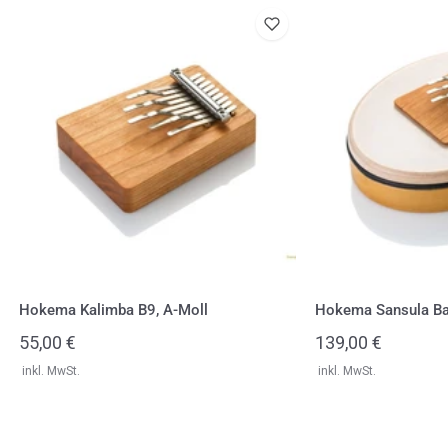
Hokema
Hokema
Kalimba
Sansula
B9,
Basic
A-
Melody,
Moll
G-
Dur
Hokema Kalimba B9, A-Moll
Hokema Sansula Ba
Regulärer
55,00 €
Regulärer
139,00 €
Preis
Preis
inkl. MwSt.
inkl. MwSt.