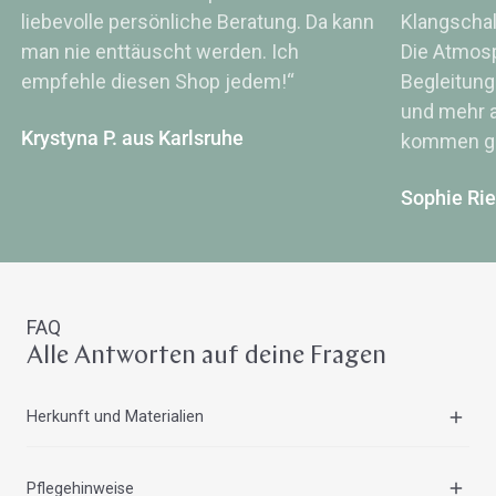
liebevolle persönliche Beratung. Da kann
Klangsch
man nie enttäuscht werden. Ich
Die Atmos
empfehle diesen Shop jedem!“
Begleitung
und mehr a
Krystyna P. aus Karlsruhe
kommen ge
Sophie Ri
FAQ
Alle Antworten auf deine Fragen
Herkunft und Materialien
Die Kalimba wird in sorgfältiger Handarbeit in
Pflegehinweise