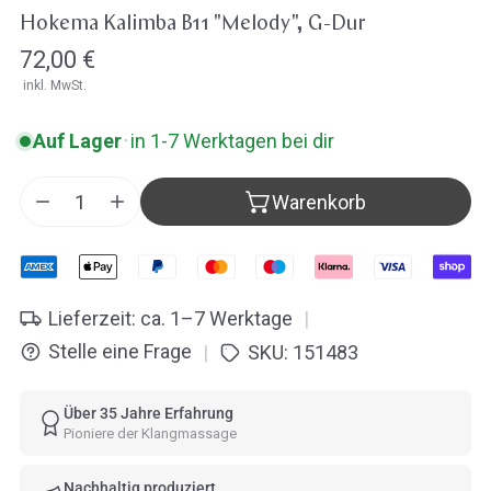
Öffne Medien in der Galerieansicht
Hokema Kalimba B11 "Melody", G-Dur
Regulärer
72,00 €
inkl. MwSt.
Preis
Auf Lager
·
in 1-7 Werktagen bei dir
Warenkorb
Menge für Hokema Kalimba B11 &quot;Melody&quot;
Menge für Hokema Kalimba B11 &quot;Melo
Lieferzeit: ca. 1–7 Werktage
|
Stelle eine Frage
SKU:
151483
|
Über 35 Jahre Erfahrung
Pioniere der Klangmassage
Nachhaltig produziert