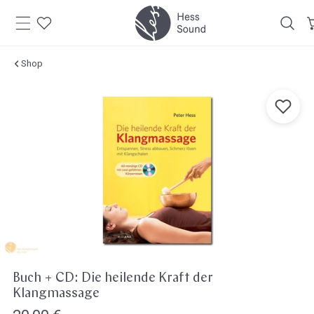
Zum
Inhalt
springen
Shop
Zu den
oduktinformationen
springen
Öffne Medien in der Galerieansicht
Buch + CD: Die heilende Kraft der
Klangmassage