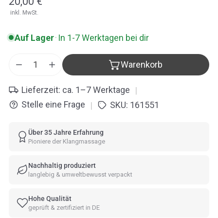
Regulärer
20,00 €
inkl. MwSt.
Preis
Auf Lager
·
In 1-7 Werktagen bei dir
Warenkorb
Menge für Buch + CD: Die heilende Kraft der Klang
Menge für Buch + CD: Die heilende Kraft 
Lieferzeit: ca. 1–7 Werktage
|
Stelle eine Frage
SKU:
161551
|
Über 35 Jahre Erfahrung
Pioniere der Klangmassage
Nachhaltig produziert
langlebig & umweltbewusst verpackt
Hohe Qualität
geprüft & zertifiziert in DE