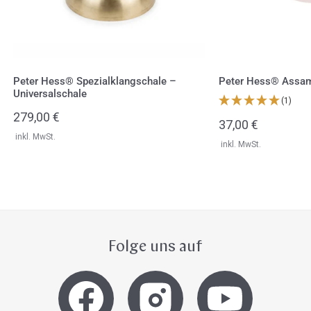
Peter Hess® Spezialklangschale –
Peter Hess® Assam
Universalschale
(1)
Regulärer
279,00 €
Regulärer
37,00 €
Preis
inkl. MwSt.
Preis
inkl. MwSt.
Folge uns auf