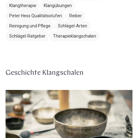
Klangtherapie
Klangübungen
Peter Hess Qualitätsstufen
Reiber
Reinigung und Pflege
Schlägel-Arten
Schlägel-Ratgeber
Therapieklangschalen
Geschichte Klangschalen
Die
Geschichte
der
Klangschalen