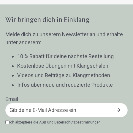
Klangschalen
Handy
Computer
Gongs
Tablet
Zube
Wissen oder Ratgeber
Sonstig
Wir bringen dich in Einklang
Melde dich zu unserem Newsletter an und erhalte
unter anderem:
10 % Rabatt für deine nächste Bestellung
Kostenlose Übungen mit Klangschalen
Videos und Beiträge zu Klangmethoden
Infos über neue und reduzierte Produkte
Email
Ich akzeptiere die
AGB
und
Datenschutzbestimmungen